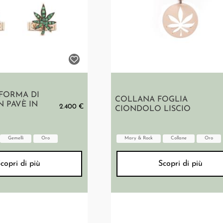
 FORMA DI
COLLANA FOGLIA
 PAVÈ IN
2.400 €
CIONDOLO LISCIO
Gemelli
Oro
Mary & Rock
Collane
Oro
copri di più
Scopri di più