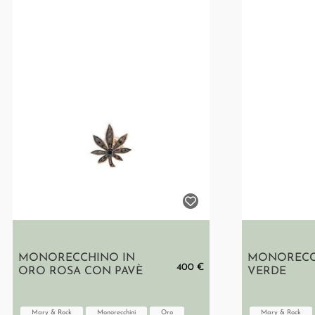
MONORECCHINO IN
MONORECC
400 €
ORO ROSA CON PAVÈ
VERDE
Mary & Rock
Monorecchini
Oro
Mary & Rock