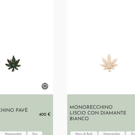
MONORECCHINO
HINO PAVÈ
LISCIO CON DIAMANTE
400 €
BIANCO
Monorecchini
Oro
Mary & Rock
Monorecchini
Or