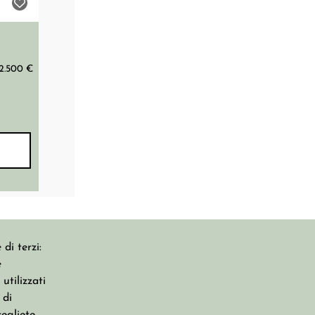
2.500 €
di terzi:
e
CONTATTI
utilizzati
 di
Condizioni Di Utilizzo