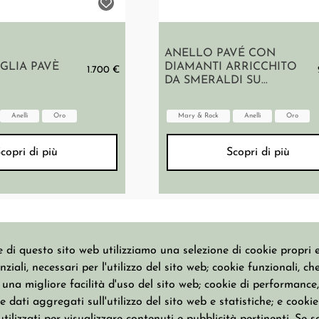
ANELLO PAVÉ CON
GLIA PAVÈ
DIAMANTI ARRICCHITO
1.700 €
DA SMERALDI SU...
Anelli
Oro
Mary & Rock
Anelli
Oro
copri di più
Scopri di più
 di questo sito web utilizziamo una selezione di cookie propri e 
ziali, necessari per l'utilizzo del sito web; cookie funzionali, ch
CATALOGO
COLLEZIONI
na migliore facilità d'uso del sito web; cookie di performance, 
 dati aggregati sull'utilizzo del sito web e statistiche; e cookie
Anelli
Basic Jewels
Bracciali
Everybody