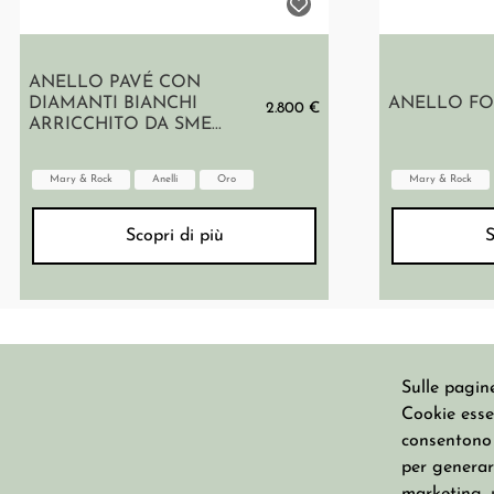
ANELLO PAVÉ CON
DIAMANTI BIANCHI
ANELLO FO
2.800 €
ARRICCHITO DA SME...
Mary & Rock
Anelli
Oro
Mary & Rock
Scopri di più
S
Sulle pagine
Cookie essen
CHI SIAMO
consentono u
per generare
Su Misura
Erresse S.n.c. di Stefania Fanfani &
Blog