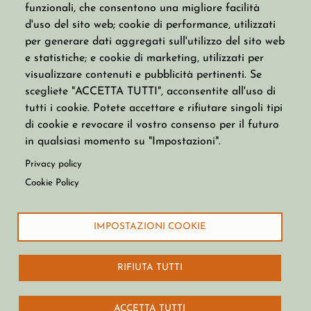
funzionali, che consentono una migliore facilità
d'uso del sito web; cookie di performance, utilizzati
CATALOGO
COLLEZIONI
per generare dati aggregati sull'utilizzo del sito web
Anelli
Basic Jewels
e statistiche; e cookie di marketing, utilizzati per
Bracciali
Everybody
visualizzare contenuti e pubblicità pertinenti. Se
Collane
Ginger & Fly
scegliete "ACCETTA TUTTI", acconsentite all'uso di
Gemelli
Love & Guy
Monorecchini
Mary & Rock
tutti i cookie. Potete accettare e rifiutare singoli tipi
Orecchini
Silver Way
di cookie e revocare il vostro consenso per il futuro
in qualsiasi momento su "Impostazioni".
CONTATTI
Privacy policy
Condizioni Di Utilizzo
Cookie Policy
Termini E Condizioni Di Vendita
Politica Di Reso
Modulo Di Recesso
IMPOSTAZIONI COOKIE
Privacy Policy
Cookie Policy
RIFIUTA TUTTI
ACCETTA TUTTI