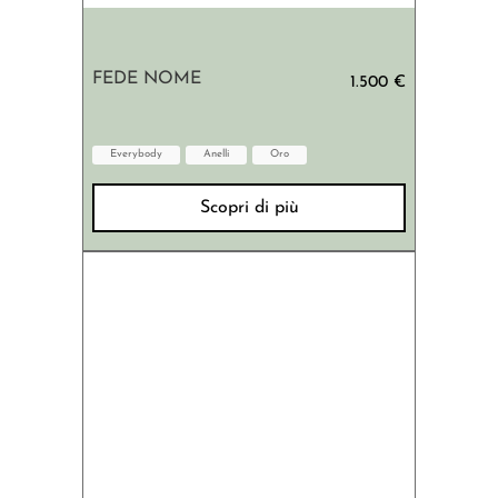
FEDE NOME
1.500 €
Everybody
Anelli
Oro
Scopri di più