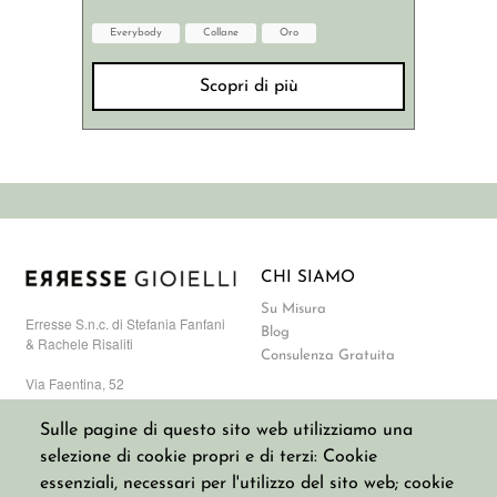
Everybody
Collane
Oro
Scopri di più
CHI SIAMO
Su Misura
Erresse S.n.c. di Stefania Fanfani
Blog
& Rachele Risaliti
Consulenza Gratuita
Via Faentina, 52
50133 Firenze, Italia
info@erressegioielli.com
Sulle pagine di questo sito web utilizziamo una
+393713867817
selezione di cookie propri e di terzi: Cookie
P. IVA: 07077310485
numero REA FI-677839
essenziali, necessari per l'utilizzo del sito web; cookie