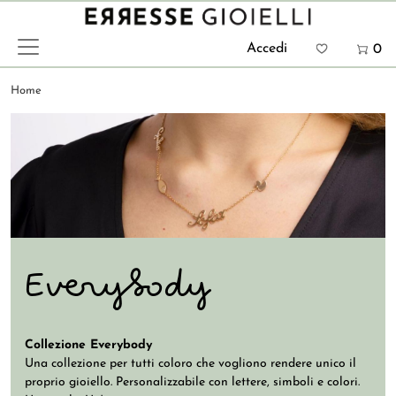
Salta al contenuto principale
Menu prof
Accedi
0
Home
Immagine
Everybody
Collezione Everybody
Una collezione per tutti coloro che vogliono rendere unico il
proprio gioiello. Personalizzabile con lettere, simboli e colori.