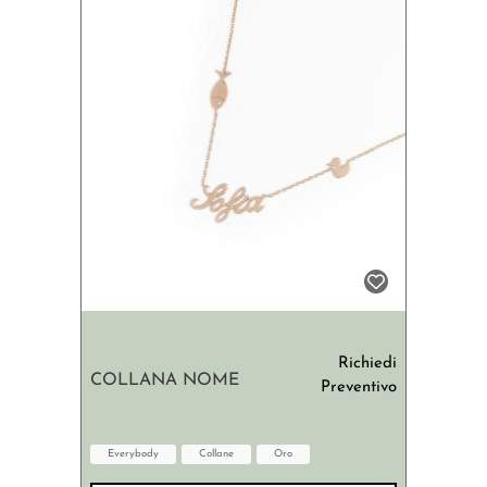
Richiedi
COLLANA NOME
Preventivo
Everybody
Collane
Oro