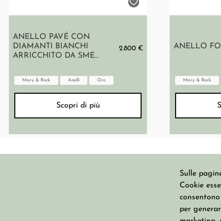
ANELLO PAVÉ CON
DIAMANTI BIANCHI
ANELLO FO
2.800 €
ARRICCHITO DA SME...
Mary & Rock
Anelli
Oro
Mary & Rock
Scopri di più
S
Sulle pagine
Cookie essen
CHI SIAMO
consentono u
per generare
Su Misura
Erresse S.n.c. di Stefania Fanfani &
Blog