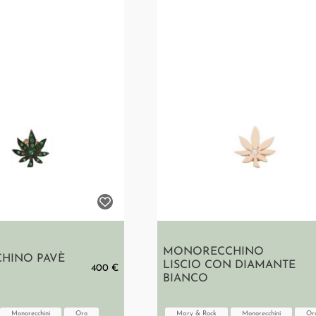
MONORECCHINO
HINO PAVÈ
LISCIO CON DIAMANTE
400 €
BIANCO
Monorecchini
Oro
Mary & Rock
Monorecchini
Or