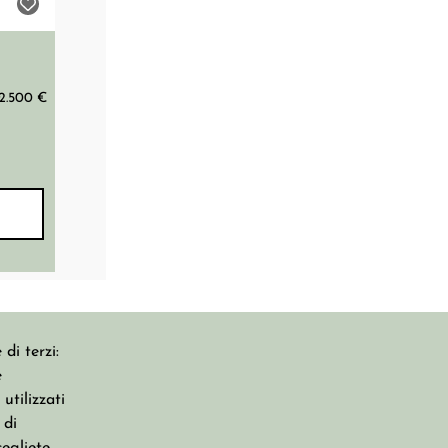
2.500 €
di terzi:
e
CONTATTI
utilizzati
 di
Condizioni Di Utilizzo