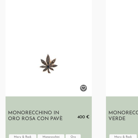
MONORECCHINO IN
MONORECC
400 €
ORO ROSA CON PAVÈ
VERDE
Mary & Rock
Monorecchini
Oro
Mary & Rock