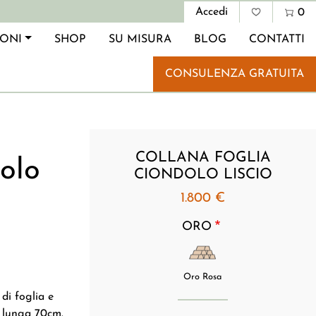
Menu profi
Accedi
0
IONI
SHOP
SU MISURA
BLOG
CONTATTI
CONSULENZA GRATUITA
COLLANA FOGLIA
olo
CIONDOLO LISCIO
1.800 €
ORO
Oro Rosa
di foglia e
o lunga 70cm.