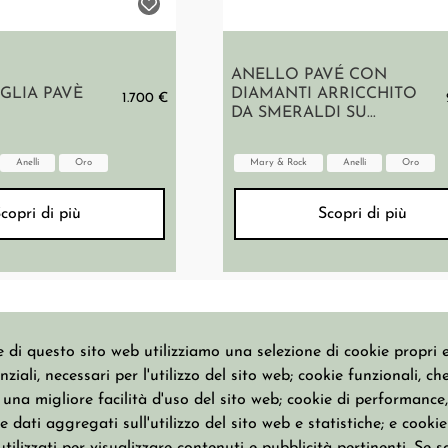
ANELLO PAVÉ CON
GLIA PAVÈ
DIAMANTI ARRICCHITO
1.700 €
DA SMERALDI SU...
Anelli
Oro
Mary & Rock
Anelli
Oro
copri di più
Scopri di più
 di questo sito web utilizziamo una selezione di cookie propri e 
ziali, necessari per l'utilizzo del sito web; cookie funzionali, ch
CATALOGO
COLLEZIONI
na migliore facilità d'uso del sito web; cookie di performance, 
 dati aggregati sull'utilizzo del sito web e statistiche; e cookie
Anelli
Basic Jewels
Bracciali
Everybody