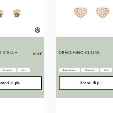
 STELLA
ORECCHINO CUORE
500 €
Orecchini
Oro
Love & Guy
Orecchini
Oro
copri di più
Scopri di più