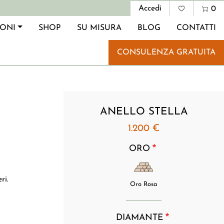
Menu profi
Accedi
0
IONI
SHOP
SU MISURA
BLOG
CONTATTI
CONSULENZA GRATUITA
ANELLO STELLA
1.200 €
ORO
ri.
Oro Rosa
DIAMANTE