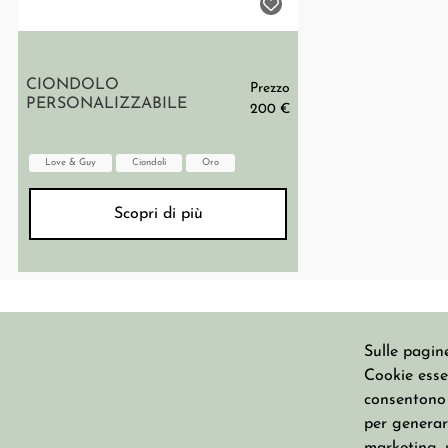
CIONDOLO
Prezzo
PERSONALIZZABILE
200 €
Love & Guy
Ciondoli
Oro
Scopri di più
Sulle pagine
Cookie essen
CHI SIAMO
consentono u
per generare
Su Misura
Erresse S.n.c. di Stefania Fanfani &
Blog