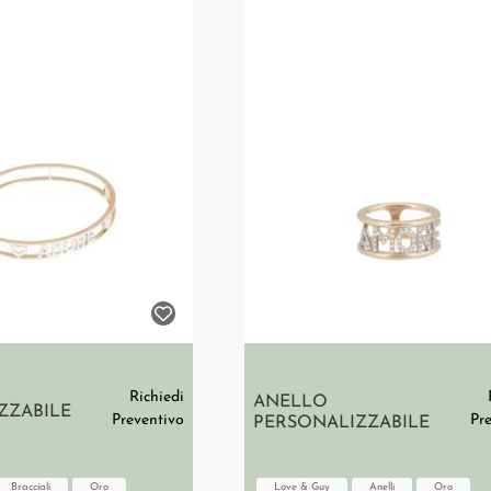
Richiedi
ANELLO
ZZABILE
Preventivo
Pr
PERSONALIZZABILE
Bracciali
Oro
Love & Guy
Anelli
Oro