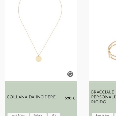
BRACCIALE
COLLANA DA INCIDERE
PERSONALI
500 €
RIGIDO
Love & Guy
Collane
Oro
Love & Guy