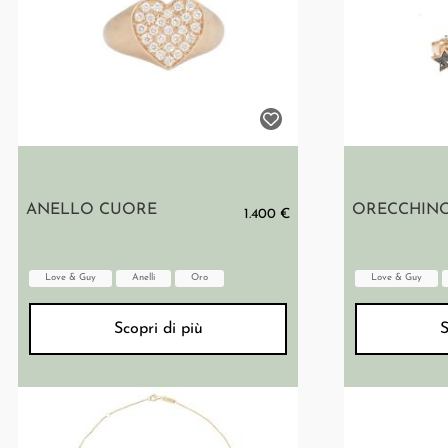
ANELLO CUORE
ORECCHINO
1.400 €
Love & Guy
Anelli
Oro
Love & Guy
Scopri di più
S