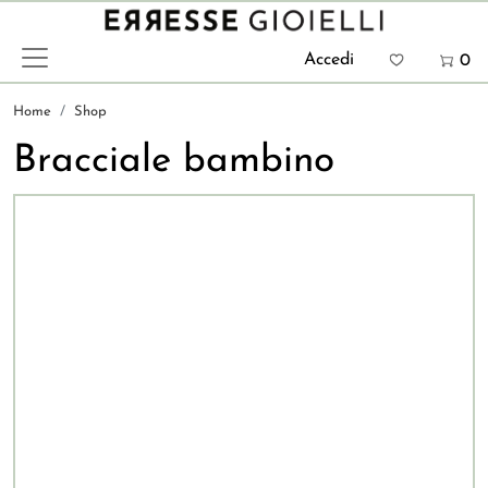
Salta al contenuto principale
Menu prof
Accedi
0
Home
Shop
Bracciale bambino