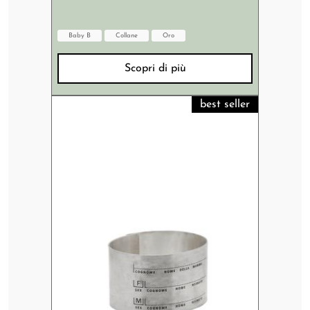
Baby B
Collane
Oro
Scopri di più
best seller