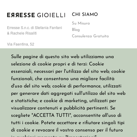
CHI SIAMO
Su Misura
Erresse S.n.c. di Stefania Fanfani
Blog
& Rachele Risaliti
Consulenza Gratuita
Via Faentina, 52
50133 Firenze, Italia
info@erressegioielli.com
Sulle pagine di questo sito web utilizziamo una
+393713867817
selezione di cookie propri e di terzi: Cookie
P. IVA: 07077310485
numero REA FI-677839
essenziali, necessari per l'utilizzo del sito web; cookie
funzionali, che consentono una migliore facilità
d'uso del sito web; cookie di performance, utilizzati
CATALOGO
COLLEZIONI
per generare dati aggregati sull'utilizzo del sito web
Anelli
Basic Jewels
e statistiche; e cookie di marketing, utilizzati per
Bracciali
Everybody
visualizzare contenuti e pubblicità pertinenti. Se
Collane
Ginger & Fly
scegliete "ACCETTA TUTTI", acconsentite all'uso di
Gemelli
Love & Guy
Monorecchini
Mary & Rock
tutti i cookie. Potete accettare e rifiutare singoli tipi
Orecchini
Silver Way
di cookie e revocare il vostro consenso per il futuro