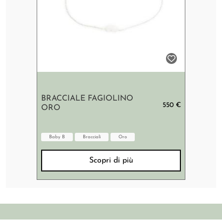
BRACCIALE FAGIOLINO
550 €
ORO
Baby B
Bracciali
Oro
Scopri di più