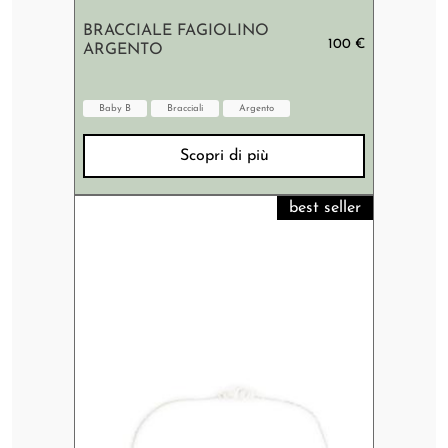
BRACCIALE FAGIOLINO
100 €
ARGENTO
Baby B
Bracciali
Argento
Scopri di più
best seller