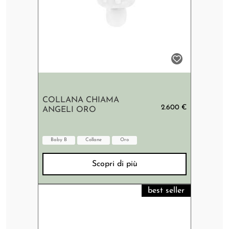
COLLANA CHIAMA
2.600 €
ANGELI ORO
Baby B
Collane
Oro
Scopri di più
best seller