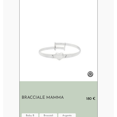
BRACCIALE MAMMA
180 €
Baby B
Bracciali
Argento